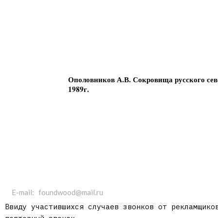
Ополовников А.В. Сокровища русского сев
1989г.
E-mail: foundwood@mail.ru
Ввиду участившихся случаев звонков от рекламщико